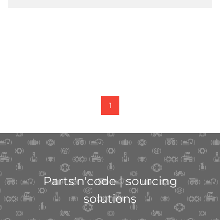
1
Parts'n'code | sourcing
solutions