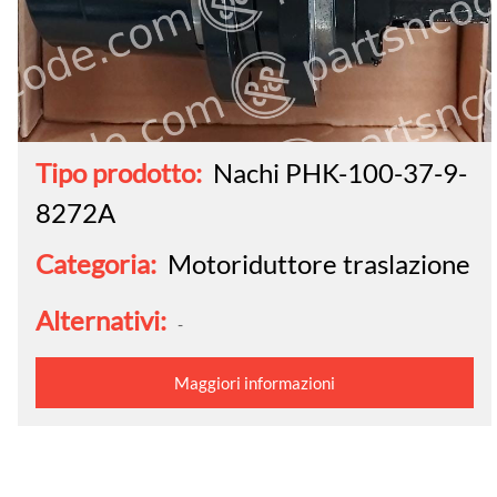
Tipo prodotto:
Nachi PHK-100-37-9-
8272A
Categoria:
Motoriduttore traslazione
Alternativi:
-
Maggiori informazioni