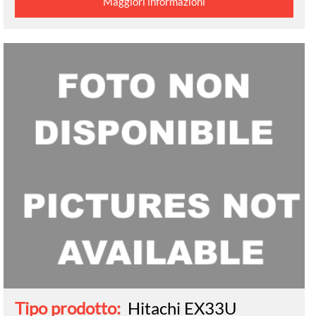
Maggiori informazioni
Tipo prodotto:
Hitachi EX33U