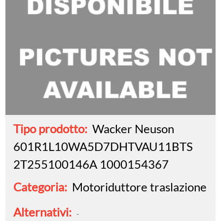
Tipo prodotto:
Wacker Neuson
601R1L10WA5D7DHTVAU11BTS
2T255100146A 1000154367
Categoria:
Motoriduttore traslazione
Alternativi:
-