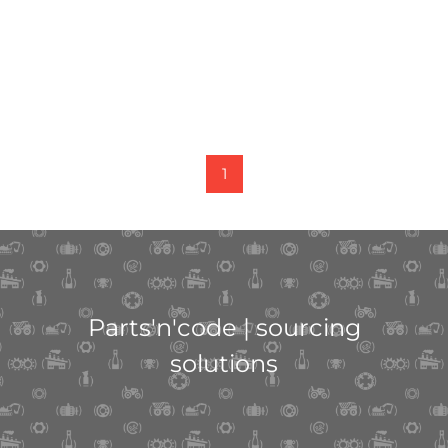
1
Parts'n'code | sourcing
solutions