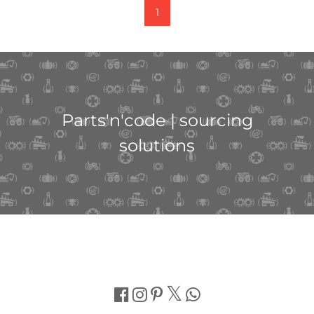
1
Parts'n'code | sourcing
solutions